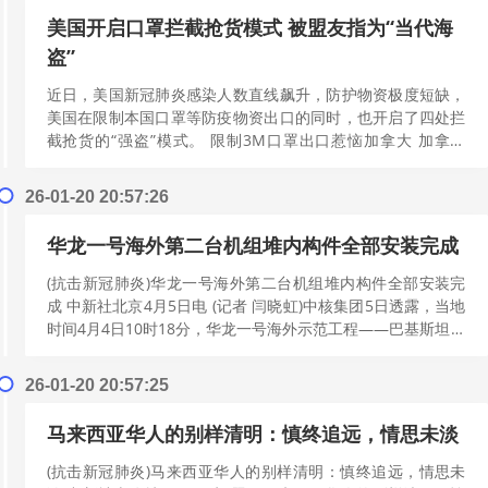
美国开启口罩拦截抢货模式 被盟友指为“当代海
盗”
近日，美国新冠肺炎感染人数直线飙升，防护物资极度短缺，
美国在限制本国口罩等防疫物资出口的同时，也开启了四处拦
截抢货的“强盗”模式。 限制3M口罩出口惹恼加拿大 加拿大
《环球邮报》4日报道，加拿大总...
[阅读更多]
26-01-20 20:57:26
华龙一号海外第二台机组堆内构件全部安装完成
(抗击新冠肺炎)华龙一号海外第二台机组堆内构件全部安装完
成 中新社北京4月5日电 (记者 闫晓虹)中核集团5日透露，当地
时间4月4日10时18分，华龙一号海外示范工程——巴基斯坦卡
拉奇K-3机组下...
[阅读更多]
26-01-20 20:57:25
马来西亚华人的别样清明：慎终追远，情思未淡
(抗击新冠肺炎)马来西亚华人的别样清明：慎终追远，情思未