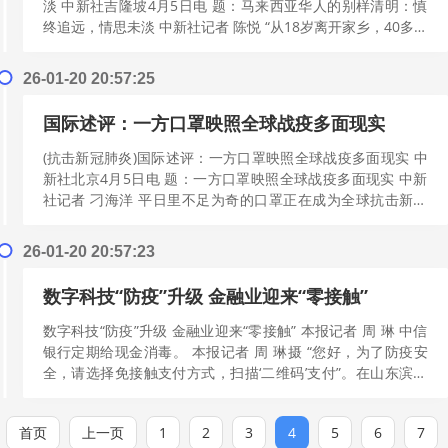
淡 中新社吉隆坡4月5日电 题：马来西亚华人的别样清明：慎
终追远，情思未淡 中新社记者 陈悦 “从18岁离开家乡，40多年
来，这是我第一次在...
[阅读更多]
26-01-20 20:57:25
国际述评：一方口罩映照全球战疫多面现实
(抗击新冠肺炎)国际述评：一方口罩映照全球战疫多面现实 中
新社北京4月5日电 题：一方口罩映照全球战疫多面现实 中新
社记者 刁海洋 平日里不足为奇的口罩正在成为全球抗击新冠
肺炎疫情的一个缩影。一方...
[阅读更多]
26-01-20 20:57:23
数字科技“防疫”升级 金融业迎来“零接触”
数字科技“防疫”升级 金融业迎来“零接触” 本报记者 周 琳 中信
银行定期给现金消毒。 本报记者 周 琳摄 “您好，为了防疫安
全，请选择免接触支付方式，扫描‘二维码’支付”。在山东滨州
市的一家麦便...
[阅读更多]
首页
上一页
1
2
3
4
5
6
7